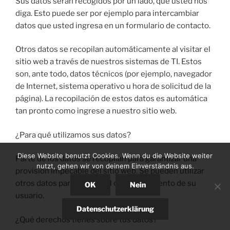
Sus datos serán recogidos por un lado, que usted nos
diga.
Esto puede ser por ejemplo
para intercambiar
datos que usted ingresa en un formulario de contacto.
Otros datos se recopilan automáticamente al visitar el
sitio web a través de nuestros sistemas de TI.
Estos
son, ante todo, datos técnicos (por ejemplo, navegador
de Internet, sistema operativo u hora de solicitud de la
página).
La recopilación de estos datos es automática
tan pronto como ingrese a nuestro sitio web.
¿Para qué utilizamos sus datos?
Diese Website benutzt Cookies. Wenn du die Website weiter
Parte de los datos se recopilan para garantizar una
nutzt, gehen wir von deinem Einverständnis aus.
provisión impecable del sitio web.
Se pueden utilizar
otros datos para analizar el comportamiento de su
OK
Nein
usuario.
Datenschutzerklärung
¿Qué derechos tienes sobre tus datos?