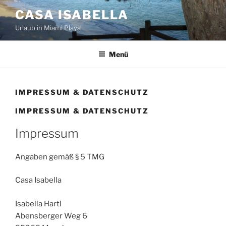
Zum
CASA ISABELLA
Inhalt
Urlaub in Miami Playa
springen
Menü
IMPRESSUM & DATENSCHUTZ
IMPRESSUM & DATENSCHUTZ
Impressum
Angaben gemäß § 5 TMG
Casa Isabella
Isabella Hartl
Abensberger Weg 6