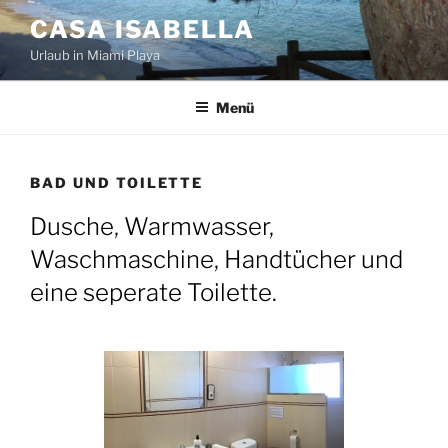
Zum
CASA ISABELLA
Inhalt
Urlaub in Miami Playa
springen
Menü
BAD UND TOILETTE
Dusche, Warmwasser,
Waschmaschine, Handtücher und
eine seperate Toilette.