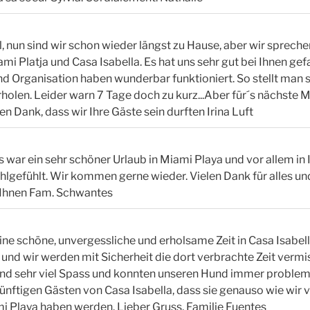
l, nun sind wir schon wieder längst zu Hause, aber wir spreche
ami Platja und Casa Isabella. Es hat uns sehr gut bei Ihnen gefa
Organisation haben wunderbar funktioniert. So stellt man si
len. Leider warn 7 Tage doch zu kurz...Aber für´s nächste M
en Dank, dass wir Ihre Gäste sein durften Irina Luft
Es war ein sehr schöner Urlaub in Miami Playa und vor allem in
lgefühlt. Wir kommen gerne wieder. Vielen Dank für alles un
 Ihnen Fam. Schwantes
eine schöne, unvergessliche und erholsame Zeit in Casa Isabell
 und wir werden mit Sicherheit die dort verbrachte Zeit vermi
and sehr viel Spass und konnten unseren Hund immer proble
ftigen Gästen von Casa Isabella, dass sie genauso wie wir vi
i Playa haben werden. Lieber Gruss, Familie Fuentes