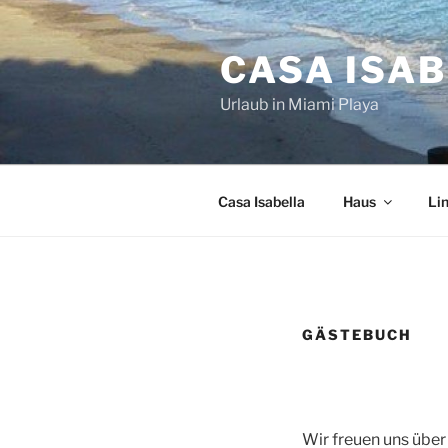
Zum
Inhalt
CASA ISA
springen
Urlaub in Miami Playa
Casa Isabella
Haus
Li
GÄSTEBUCH
Wir freuen uns über