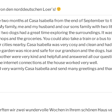
von den norddeutschen Loer`s!
e two months at Casa Isabella from the end of September to t
 family, me and my husband and our sons family with two litt
two dogs had a great time exploring the surroundings. It was 
shops and the groceries. You could also take a train or a bus t
 cities nearby. Casa Isabella was very cosy and clean and ha
 garden was nice and safe for our grandson and the dogs. Isa
ther were very kind and helpfull and answered all our quest
e internet connections at the house worked very well.
very warmly Casa Isabella and send many greetings and than
d
rften wir zwei wundervolle Wochen in Ihrem schönen Haus ver