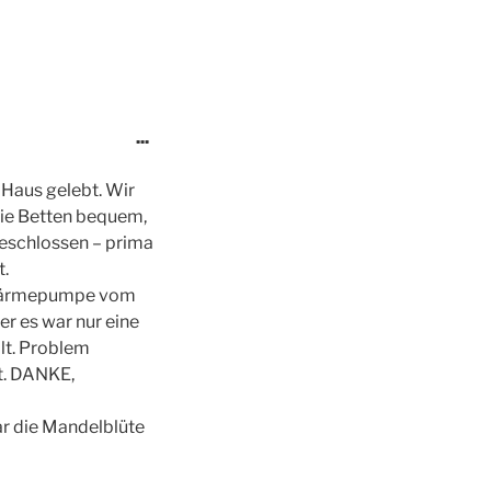
Diese
...
Metabox
ein-/ausblenden.
 Haus gelebt. Wir
die Betten bequem,
geschlossen – prima
t.
r Wärmepumpe vom
r es war nur eine
lt. Problem
at. DANKE,
ar die Mandelblüte