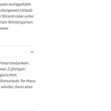
Metabox
ehr wohlgefühlt.
ein-/ausblenden.
 gelungenen Urlaub
m Strand oder unter
chen Wintergarten
sser.
Diese
...
Metabox
ein-/ausblenden.
 Ihnen bedanken.
ser 2 jährigen
gerichtet.
lienurlaub. Ihr Haus
 wieder, dann aber