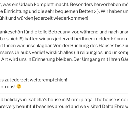
t, was ein Urlaub komplett macht. Besonders hervorheben mö
lle Einrichtung und die sehr bequemen Betten :- ). Wir haben un
fühlt und würden jederzeit wiederkommen!
ankeschön für die tolle Betreuung vor, während und nach uns
 es nicht!!) hätten wir uns jederzeit bei Ihnen melden können.
 Ihnen war unschlagbar. Von der Buchung des Hauses bis zu
eres Urlaubs verlief wirklich alles (!!) reibunglos und unkompl
e Art wird uns in Erinnerung bleiben. Der Umgang mit Ihren Gäs
us zu jederzeit weiterempfehlen!
von uns!
 holidays in Isabella's house in Miami platja. The house is co
 are very beautiful beaches around and we visited Delta Ebre w