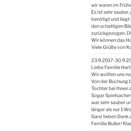
wir waren im Früh
Es ist sehr sauber
benötigt und liegt
den schattigen Bä
zurückgezogen. Die
Wir können das H
Viele Grüße von Ka
23.9.2017-30.9.2
Liebe Familie Hartl
Wir wollten uns n
Von der Buchung bi
Tochter bei Ihnen 
Sogar Spielsachen 
war sehr sauber un
länger als nur 1 W
Ganz lieben Dank 
Familie Buller/ Kla