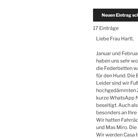
17 Einträge
Liebe Frau Hartl,
Januar und Februa
haben uns sehr woh
die Federbetten wa
für den Hund. Die
Leider sind wir 
hochgedämmten Zuh
kurze WhatsApp Na
beseitigt. Auch al
besonders an Ihre 
Wir hatten Fahrrä
und Mas Miro. Die 
Wir werden Casa I