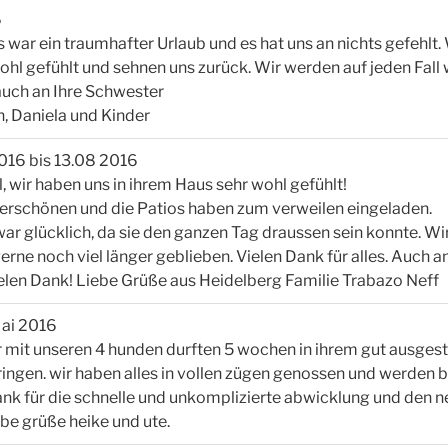
6
s war ein traumhafter Urlaub und es hat uns an nichts gefehlt.
ohl gefühlt und sehnen uns zurück. Wir werden auf jeden Fal
auch an Ihre Schwester
, Daniela und Kinder
016 bis 13.08 2016
l, wir haben uns in ihrem Haus sehr wohl gefühlt!
erschönen und die Patios haben zum verweilen eingeladen.
r glücklich, da sie den ganzen Tag draussen sein konnte. Wi
erne noch viel länger geblieben. Vielen Dank für alles. Auch a
ielen Dank! Liebe Grüße aus Heidelberg Familie Trabazo Neff
Mai 2016
wir mit unseren 4 hunden durften 5 wochen in ihrem gut ausges
ringen. wir haben alles in vollen zügen genossen und werden
nk für die schnelle und unkomplizierte abwicklung und den n
ebe grüße heike und ute.