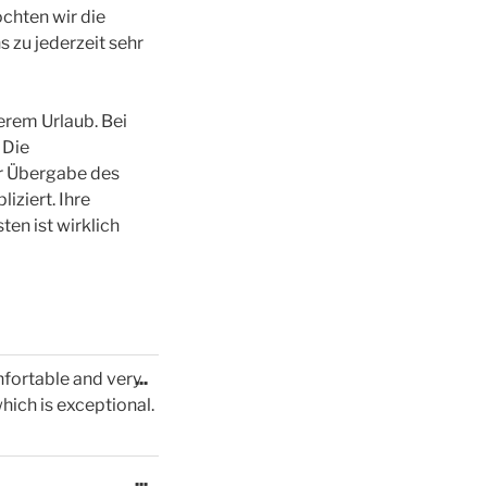
chten wir die
s zu jederzeit sehr
erem Urlaub. Bei
 Die
r Übergabe des
iziert. Ihre
ten ist wirklich
Diese
nfortable and very
...
Metabox
hich is exceptional.
ein-/ausblenden.
Diese
...