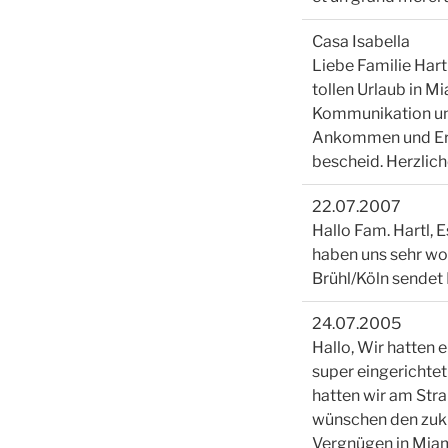
Casa Isabella
Liebe Familie Hart
tollen Urlaub in Mi
Kommunikation und 
Ankommen und Erho
bescheid. Herzlich
22.07.2007
Hallo Fam. Hartl, 
haben uns sehr woh
Brühl/Köln sendet
24.07.2005
Hallo, Wir hatten 
super eingerichtet
hatten wir am Str
wünschen den zukün
Vergnügen in Miam