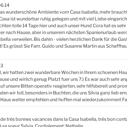
06.14
as wunderschöne Ambiente vom Casa Isabella, mehr braucht e
Casa ist wunderbar ruhig gelegen und mit viel Liebe eingerich
hten tolle 14 Tage hier und auch unser Hund Cora hat es sehr
der nach Hause, aber in unserem nächsten Spanienurlaub wer
bella verweilen. Bis dahin - vielen herzlichen Dank für die Ga
t! Es grüsst Sie Fam. Guido und Susanne Martin aus Schaffha
13
l, wir hatten zwei wunderbare Wochen in Ihrem schoenen Haus
use und wirlich genug Platzt fuer uns 7:) Es war auch sehr 
auf unsere Bitten operativ reagierten, sehr hilfsbereit und pro
n wir toll, besonders in Buchten, die uns Silvia ganz lieb em
 Haus weiter empfehlen und hoffen mal wiederzukommen! Fa
e trés bonnes vacances dans la Casa Isabella, trés bon cont
á sa soeur Sylvia. Cordialement: Nathalie