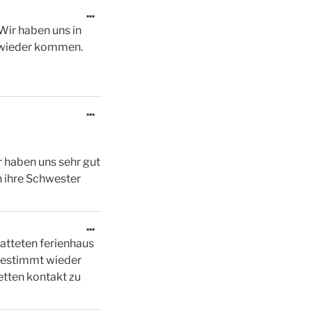
Diese
...
Metabox
 Wir haben uns in
ein-/ausblenden.
l wieder kommen.
Diese
...
Metabox
ein-/ausblenden.
r haben uns sehr gut
n ihre Schwester
Diese
...
Metabox
tatteten ferienhaus
ein-/ausblenden.
 bestimmt wieder
etten kontakt zu