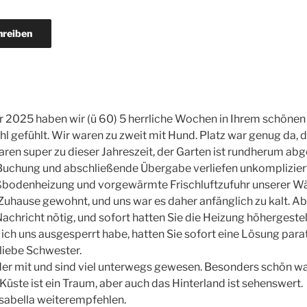
r 2025 haben wir (ü 60) 5 herrliche Wochen in Ihrem schönen
l gefühlt. Wir waren zu zweit mit Hund. Platz war genug da, 
ren super zu dieser Jahreszeit, der Garten ist rundherum ab
 Buchung und abschließende Übergabe verliefen unkomplizier
Fußbodenheizung und vorgewärmte Frischluftzufuhr unsere
ause gewohnt, und uns war es daher anfänglich zu kalt. Abe
chricht nötig, und sofort hatten Sie die Heizung höhergestel
s ich uns ausgesperrt habe, hatten Sie sofort eine Lösung par
liebe Schwester.
der mit und sind viel unterwegs gewesen. Besonders schön w
Küste ist ein Traum, aber auch das Hinterland ist sehenswert.
sabella weiterempfehlen.