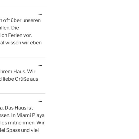
Diese
...
Metabox
n oft über unseren
ein-/ausblenden.
llen. Die
ch Ferien vor.
al wissen wir eben
Diese
...
Metabox
 Ihrem Haus. Wir
ein-/ausblenden.
d liebe Grüße aus
Diese
...
Metabox
a. Das Haus ist
ein-/ausblenden.
ssen. In Miami Playa
mlos mitnehmen. Wir
el Spass und viel