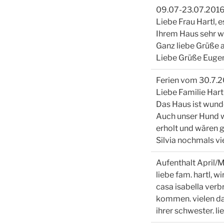
09.07-23.07.201
Liebe Frau Hartl, e
Ihrem Haus sehr w
Ganz liebe Grüße 
Liebe Grüße Eugen
Ferien vom 30.7.2
Liebe Familie Hart
Das Haus ist wund
Auch unser Hund wa
erholt und wären g
Silvia nochmals v
Aufenthalt April/
liebe fam. hartl, 
casa isabella verb
kommen. vielen da
ihrer schwester. li