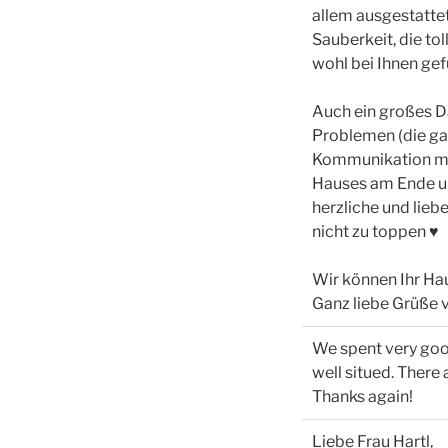
allem ausgestatte
Sauberkeit, die to
wohl bei Ihnen ge
Auch ein großes D
Problemen (die gab
Kommunikation mit
Hauses am Ende uns
herzliche und lieb
nicht zu toppen ♥
Wir können Ihr Ha
Ganz liebe Grüße 
We spent very good
well situed. There
Thanks again!
Liebe Frau Hartl,