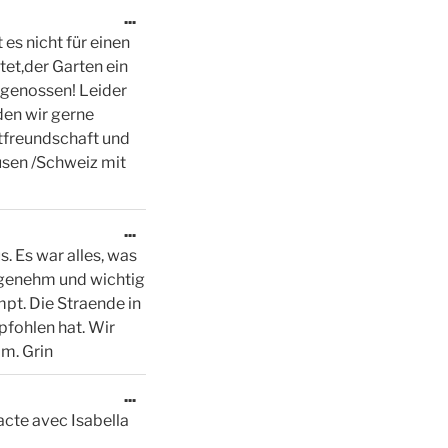
Diese
...
Metabox
s nicht für einen
ein-/ausblenden.
tet,der Garten ein
 genossen! Leider
den wir gerne
stfreundschaft und
usen /Schweiz mit
Diese
...
Metabox
. Es war alles, was
ein-/ausblenden.
angenehm und wichtig
mpt. Die Straende in
pfohlen hat. Wir
m. Grin
Diese
...
Metabox
acte avec Isabella
ein-/ausblenden.