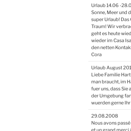
Urlaub 14.06 -28.
Sonne, Meer und d
super Urlaub! Das 
Traum! Wir verbrac
geht es heute wie
wieder im Casa Isa
den netten Kontak
Cora
Urlaub August 20
Liebe Familie Hart
man braucht, im Ha
fuer uns, dass Sie 
der Umgebung fande
wuerden gerne Ihr
29.08.2008
Nous avons passé d
et un grand merci 