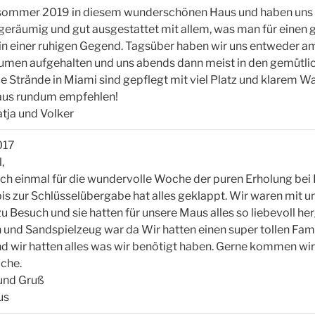
sommer 2019 in diesem wunderschönen Haus und haben uns s
, geräumig und gut ausgestattet mit allem, was man für einen
 in einer ruhigen Gegend. Tagsüber haben wir uns entweder a
umen aufgehalten und uns abends dann meist in den gemütli
 Strände in Miami sind gepflegt mit viel Platz und klarem Wa
aus rundum empfehlen!
tja und Volker
017
,
och einmal für die wundervolle Woche der puren Erholung bei
s zur Schlüsselübergabe hat alles geklappt. Wir waren mit un
zu Besuch und sie hatten für unsere Maus alles so liebevoll her
und Sandspielzeug war da Wir hatten einen super tollen Fami
d wir hatten alles was wir benötigt haben. Gerne kommen wir
oche.
und Gruß
us