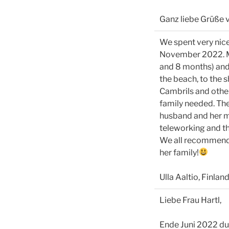
Ganz liebe Grüße 
We spent very nic
November 2022. My
and 8 months) and 
the beach, to the 
Cambrils and other
family needed. The
husband and her mo
teleworking and th
We all recommend 
her family!
Ulla Aaltio, Finlan
Liebe Frau Hartl,
Ende Juni 2022 du