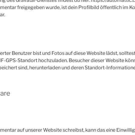
g des Gravatar-Dienstes findest du hier: https://automattic.
tar freigegeben wurde, ist dein Profilbild öffentlich im K
ar.
erter Benutzer bist und Fotos auf diese Website lädst, sollte
IF-GPS-Standort hochzuladen. Besucher dieser Website könnt
eichert sind, herunterladen und deren Standort-Informatione
lare
ntar auf unserer Website schreibst, kann das eine Einwillig