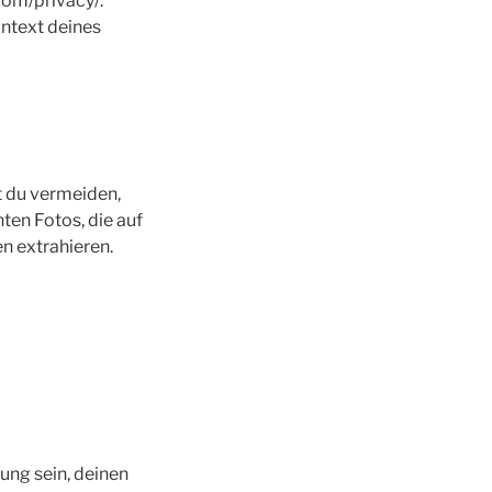
com/privacy/.
ontext deines
st du vermeiden,
en Fotos, die auf
n extrahieren.
ung sein, deinen